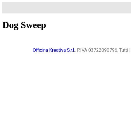
Dog Sweep
Officina Kreativa S.r.l.
, P.IVA 03722090796. Tutti i d